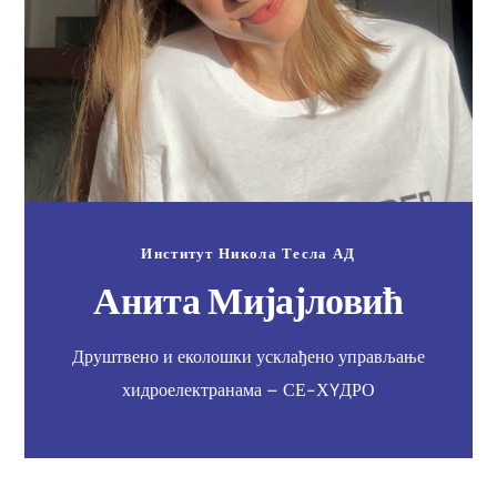
Институт Никола Тесла АД
Анита Мијајловић
Друштвено и еколошки усклађено управљање
хидроелектранама – СЕ-ХYДРО