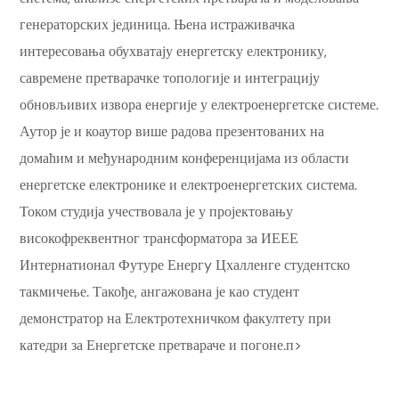
генераторских јединица. Њена истраживачка
интересовања обухватају енергетску електронику,
савремене претварачке топологије и интеграцију
обновљивих извора енергије у електроенергетске системе.
Аутор је и коаутор више радова презентованих на
домаћим и међународним конференцијама из области
енергетске електронике и електроенергетских система.
Током студија учествовала је у пројектовању
високофреквентног трансформатора за ИЕЕЕ
Интернатионал Футуре Енергy Цхалленге студентско
такмичење. Такође, ангажована је као студент
демонстратор на Електротехничком факултету при
катедри за Енергетске претвараче и погоне.п>