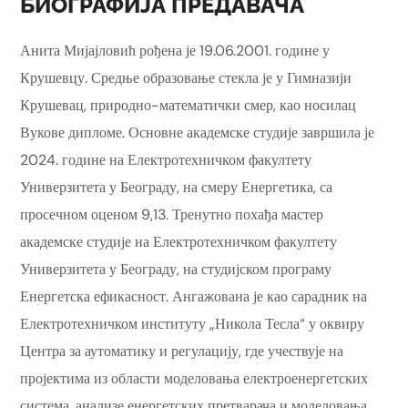
БИОГРАФИЈА ПРЕДАВАЧА
Анита Мијајловић рођена је 19.06.2001. године у
Крушевцу. Средње образовање стекла је у Гимназији
Крушевац, природно-математички смер, као носилац
Вукове дипломе. Основне академске студије завршила је
2024. године на Електротехничком факултету
Универзитета у Београду, на смеру Енергетика, са
просечном оценом 9,13. Тренутно похађа мастер
академске студије на Електротехничком факултету
Универзитета у Београду, на студијском програму
Енергетска ефикасност. Ангажована је као сарадник на
Електротехничком институту „Никола Тесла“ у оквиру
Центра за аутоматику и регулацију, где учествује на
пројектима из области моделовања електроенергетских
система, анализе енергетских претварача и моделовања