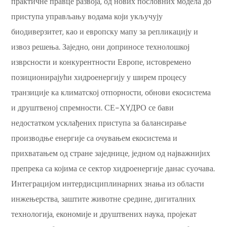
практичне правце развоја, од нових пословних модела до
приступа управљању водама који укључују
биодиверзитет, као и европску мапу за репликацију и
извоз решења. Заједно, они доприносе технолошкој
изврсности и конкурентности Европе, истовремено
позиционирајући хидроенергију у ширем процесу
транзиције ка климатској отпорности, обнови екосистема
и друштвеној спремности. СЕ-ХYДРО се бави
недостатком усклађених приступа за балансирање
производње енергије са очувањем екосистема и
прихватањем од стране заједнице, једном од најважнијих
препрека са којима се сектор хидроенергије данас суочава.
Интеграцијом интердисциплинарних знања из области
инжењерства, заштите животне средине, дигиталних
технологија, економије и друштвених наука, пројекат