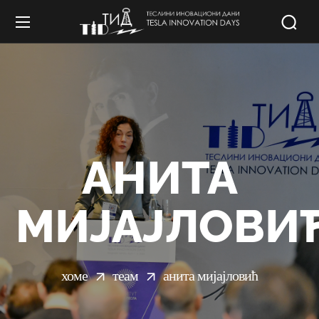
АНИТА
МИЈАЈЛОВИ
хоме
теам
анита мијајловић