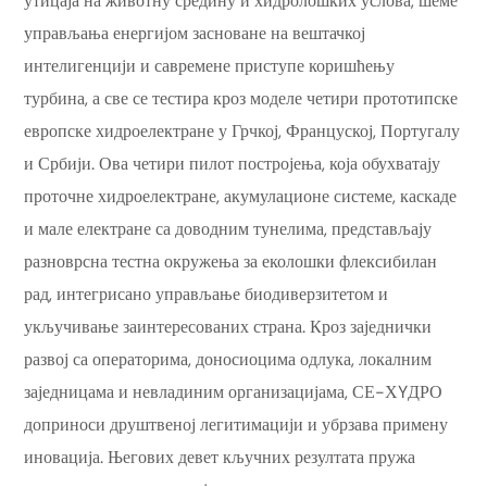
утицаја на животну средину и хидролошких услова, шеме
управљања енергијом засноване на вештачкој
интелигенцији и савремене приступе коришћењу
турбина, а све се тестира кроз моделе четири прототипске
европске хидроелектране у Грчкој, Француској, Португалу
и Србији. Ова четири пилот постројења, која обухватају
проточне хидроелектране, акумулационе системе, каскаде
и мале електране са доводним тунелима, представљају
разноврсна тестна окружења за еколошки флексибилан
рад, интегрисано управљање биодиверзитетом и
укључивање заинтересованих страна. Кроз заједнички
развој са операторима, доносиоцима одлука, локалним
заједницама и невладиним организацијама, СЕ-ХYДРО
доприноси друштвеној легитимацији и убрзава примену
иновација. Његових девет кључних резултата пружа