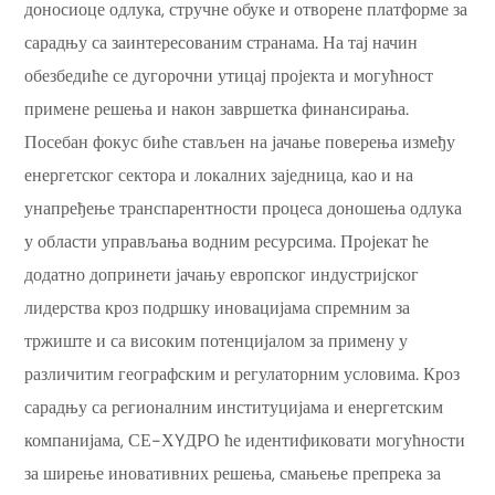
доносиоце одлука, стручне обуке и отворене платформе за
сарадњу са заинтересованим странама. На тај начин
обезбедиће се дугорочни утицај пројекта и могућност
примене решења и након завршетка финансирања.
Посебан фокус биће стављен на јачање поверења између
енергетског сектора и локалних заједница, као и на
унапређење транспарентности процеса доношења одлука
у области управљања водним ресурсима. Пројекат ће
додатно допринети јачању европског индустријског
лидерства кроз подршку иновацијама спремним за
тржиште и са високим потенцијалом за примену у
различитим географским и регулаторним условима. Кроз
сарадњу са регионалним институцијама и енергетским
компанијама, СЕ-ХYДРО ће идентификовати могућности
за ширење иновативних решења, смањење препрека за