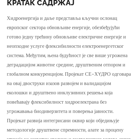
КРАТАК САДРЖАЈ
Хидроенергија и даље представља кључни ослонац
европског сектора обновљиве енергије, обезбеђујући
готово једну трећину обновљиве електричне енергије и
неопходне услуге флексибилности електроенергетског
система. Међутим, њена будућност је све више угрожена
деградацијом животне средине, друштвеним отпором и
глобалном конкуренцијом. Пројекат СЕ-ХYДРО одговара
на овај двоструки изазов развојем и валидацијом
еколошки и друштвено инклузивних решења која
повећавају флексибилност хидроелектрана без
угрожавања биодиверзитета и поверења јавности.
Пројекат развија интегрисани оквир који обједињује
методологије друштвене спремности, алате за процену