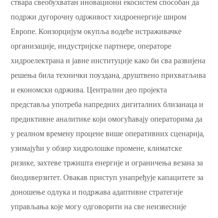
ствара свеобухватан иновациони екосистем способан да
подржи дугорочну одрживост хидроенергије широм
Европе. Конзорцијум окупља водеће истраживачке
организације, индустријске партнере, операторе
хидроелектрана и јавне институције како би сва развијена
решења била технички поуздана, друштвено прихватљива
и економски одржива. Централни део пројекта
представља употреба напредних дигиталних близанаца и
предиктивне аналитике који омогућавају операторима да
у реалном времену процене више оперативних сценарија,
узимајући у обзир хидролошке промене, климатске
ризике, захтеве тржишта енергије и ограничења везана за
биодиверзитет. Овакав приступ унапређује капацитете за
доношење одлука и подржава адаптивне стратегије
управљања које могу одговорити на све неизвесније