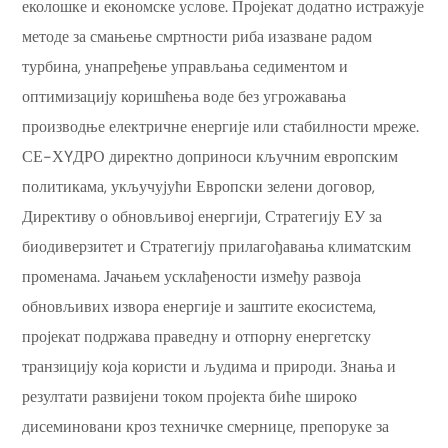
еколошке и економске услове. Пројекат додатно истражује
методе за смањење смртности риба изазване радом
турбина, унапређење управљања седиментом и
оптимизацију коришћења воде без угрожавања
производње електричне енергије или стабилности мреже.
СЕ-ХYДРО директно доприноси кључним европским
политикама, укључујући Европски зелени договор,
Директиву о обновљивој енергији, Стратегију ЕУ за
биодиверзитет и Стратегију прилагођавања климатским
променама. Јачањем усклађености између развоја
обновљивих извора енергије и заштите екосистема,
пројекат подржава праведну и отпорну енергетску
транзицију која користи и људима и природи. Знања и
резултати развијени током пројекта биће широко
дисеминовани кроз техничке смернице, препоруке за