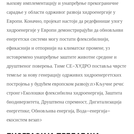
њихову имплементацију и унапређење прекограничне
сарадње у области одрживог развоја хидроенергије у
Европи. Коначно, пројекат настоји да редефинише улогу
хидроенергије у Европи демонстрирајући да обновљиви
енергетски системи могу постати флексибилнији,
ефикаснији и отпорнији на климатске промене, уз
истовремено унапређење заштите животне средине и
друштвеног поверења. Тиме СЕ-ХYДРО поставља чврсте
темеље за нову генерацију одрживих хидроенергетских
постројења у будућем европском развоју.п>Кључне речи:
стронг>Еколошки флексибилна хидроенергија, Заштита
биодиверзитета, Друштвена спремност, Дигитализација
енергетике, Обновљива енергија, Вода–енергија–
екосистем везап>