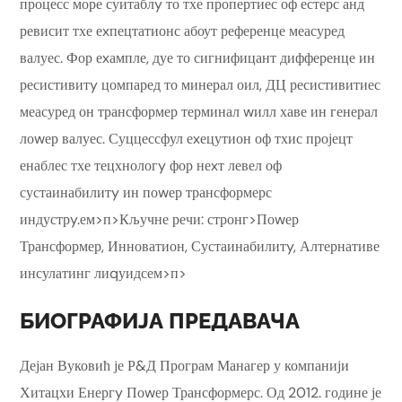
процесс море суитаблy то тхе пропертиес оф естерс анд
ревисит тхе еxпецтатионс абоут референце меасуред
валуес. Фор еxампле, дуе то сигнифицант дифференце ин
ресистивитy цомпаред то минерал оил, ДЦ ресистивитиес
меасуред он трансформер терминал wилл хаве ин генерал
лоwер валуес. Суццессфул еxецутион оф тхис пројецт
енаблес тхе тецхнологy фор неxт левел оф
сустаинабилитy ин поwер трансформерс
индустрy.ем>п>Кључне речи: стронг>Поwер
Трансформер, Инноватион, Сустаинабилитy, Алтернативе
инсулатинг лиqуидсем>п>
БИОГРАФИЈА ПРЕДАВАЧА
Дејан Вуковић је Р&Д Програм Манагер у компанији
Хитацхи Енергy Поwер Трансформерс. Од 2012. године је