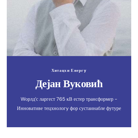
Хитацхи Енергy
Дејан Вуковић
Wорлд’с ларгест 765 кВ естер трансформер -
Инновативе тецхнологy фор сустаинабле футуре