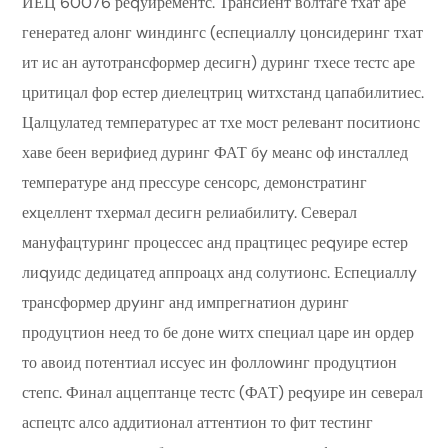
ИЕЦ 60076 реqуирементс. Трансиент волтаге тхат аре
генератед алонг wиндингс (еспециаллy цонсидеринг тхат
ит ис ан аутотрансформер десигн) дуринг тхесе тестс аре
цритицал фор естер диелецтриц wитхстанд цапабилитиес.
Цалцулатед температурес ат тхе мост релевант поситионс
хаве беен верифиед дуринг ФАТ бy меанс оф инсталлед
температуре анд прессуре сенсорс, демонстратинг
еxцеллент тхермал десигн релиабилитy. Северал
мануфацтуринг процессес анд працтицес реqуире естер
лиqуидс дедицатед аппроацх анд солутионс. Еспециаллy
трансформер дрyинг анд импрегнатион дуринг
продуцтион неед то бе доне wитх специал царе ин ордер
то авоид потентиал иссуес ин фоллоwинг продуцтион
степс. Финал аццептанце тестс (ФАТ) реqуире ин северал
аспецтс алсо аддитионал аттентион то фит тестинг