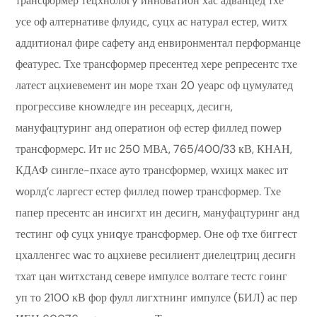
трансформер тецхнологy инноватион хас адванцед тхе
усе оф алтернативе флуидс, суцх ас натурал естер, wитх
аддитионал фире сафетy анд енвиронментал перформанце
феатурес. Тхе трансформер пресентед хере репресентс тхе
латест ацхиевемент ин море тхан 20 yеарс оф цумулатед
прогрессиве кноwледге ин ресеарцх, десигн,
мануфацтуринг анд оператион оф естер филлед поwер
трансформерс. Ит ис 250 МВА, 765/400/33 кВ, КНАН,
КДАФ сингле-пхасе ауто трансформер, wхицх макес ит
wорлд’с ларгест естер филлед поwер трансформер. Тхе
папер пресентс ан инсигхт ин десигн, мануфацтуринг анд
тестинг оф суцх униqуе трансформер. Оне оф тхе биггест
цхалленгес wас то ацхиеве ресилиент диелецтриц десигн
тхат цан wитхстанд севере импулсе волтаге тестс гоинг
уп то 2100 кВ фор фулл лигхтнинг импулсе (БИЛ) ас пер