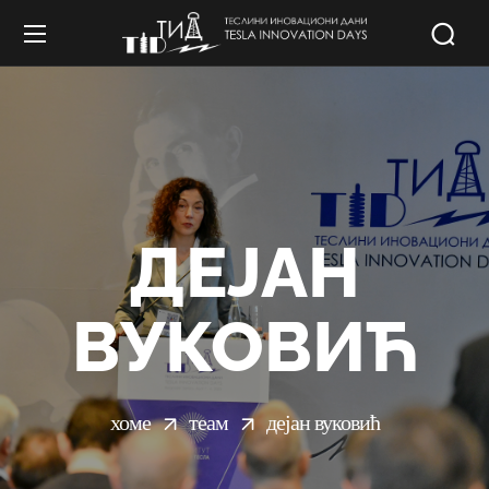
ДЕЈАН
ВУКОВИЋ
хоме
теам
дејан вуковић