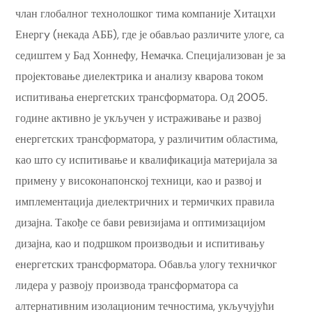
члан глобалног технолошког тима компаније Хитацхи
Енергy (некада АББ), где је обављао различите улоге, са
седиштем у Бад Хоннефу, Немачка. Специјализован је за
пројектовање диелектрика и анализу кварова током
испитивања енергетских трансформатора. Од 2005.
године активно је укључен у истраживање и развој
енергетских трансформатора, у различитим областима,
као што су испитивање и квалификација материјала за
примену у високонапонској техници, као и развој и
имплементација диелектричних и термичких правила
дизајна. Такође се бави ревизијама и оптимизацијом
дизајна, као и подршком производњи и испитивању
енергетских трансформатора. Обавља улогу техничког
лидера у развоју производа трансформатора са
алтернативним изолационим течностима, укључујући