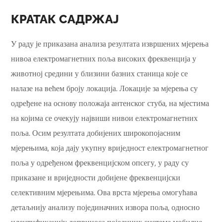
КРАТАК САДРЖАЈ
У раду је приказана анализа резултата извршених мјерења
нивоа електромагнетних поља високих фреквенција у
животној средини у близини базних станица које се
налазе на већем броју локација. Локације за мјерења су
одређене на основу положаја антенског стуба, на мјестима
на којима се очекују највиши нивои електромагнетних
поља. Осим резултата добијених широкопојасним
мјерењима, која дају укупну вриједност електромагнетног
поља у одређеном фреквенцијском опсегу, у раду су
приказане и вриједности добијене фреквенцијски
селективним мјерењима. Ова врста мјерења омогућава
детаљнију анализу појединачних извора поља, односно