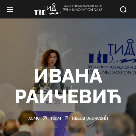
ИВАНА
РАИЧЕВИЋ
хоме
теам
ивана раичевић