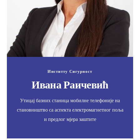
Инститту Сигурност
Ивана Раичевић
Утицај базних станица мобилне телефоније на
становништво са аспекта електромагнетног поља
и предлог мјера заштите