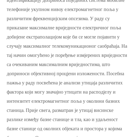
идентификацију доприноса појединих система мобилне
телефоније укупном нивоу електромагнетног поља у
различитим фреквенцијским опсезима. У раду су
приказане максималне вриједности електричног поља
добијене екстраполацијом које би се могле појавити у
случају максималног телекомуникационог саобраћаја. На
тај начин омогућено је поређење измјерених вриједности
са очекиваним максималним вриједностима, што
доприноси објективној процјени изложености. Посебна
пажња у раду посвећена је анализи утицаја различитих
фактора који могу значајно утицати на расподјелу и
интензитет електромагнетног поља у околини базних
станица. Прије свега, разматран је утицај висинске
разлике између базне станице и тла, као и удаљеност
базне станице од околних објеката и простора у којима