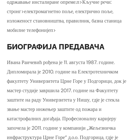
одржавање инсталиране опреме.п>Кључне речи:
стронг>електромагнетно поље, електрично поље,
изложеност становништва, правилник, базна станица
мобилне телефонијеп>
БИОГРАФИЈА ПРЕДАВАЧА
Ивана Раичевић рођена је 11. августа 1987. године.
Дипломирала је 2010. године на Електротехничком
факултету Универзитета Црне Горе у Подгорици, док је
мастер студије завршила 2017. године на Факултету
заштите на раду Универзитета у Нишу, гдје је стекла
звање мастер инжењер заштите од пожара и
катастрофалних догађаја. Професионалну каријеру
започела је 2011. године у компанији „Жељезничка
инфраструктура Црне Горе“ д.о.о. Подгорица, гдје је