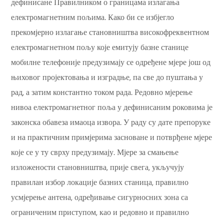
дефинисане Правилником о границама излагања
електромагнетним пољима. Како би се избјегло
прекомјерно излагање становништва високофреквентном
електромагнетном пољу које емитују базне станице
мобилне телефоније предузимају се одређене мјере још од
њиховог пројектовања и изградње, па све до пуштања у
рад, а затим константно током рада. Редовно мјерење
нивоа електромагнетног поља у дефинисаним роковима је
законска обавеза имаоца извора. У раду су дате препоруке
и на практичним примјерима засноване и потврђене мјере
које се у ту сврху предузимају. Мјере за смањење
изложености становништва, прије свега, укључују
правилан избор локације базних станица, правилно
усмјерење антена, одређивање сигурносних зона са
ограниченим приступом, као и редовно и правилно