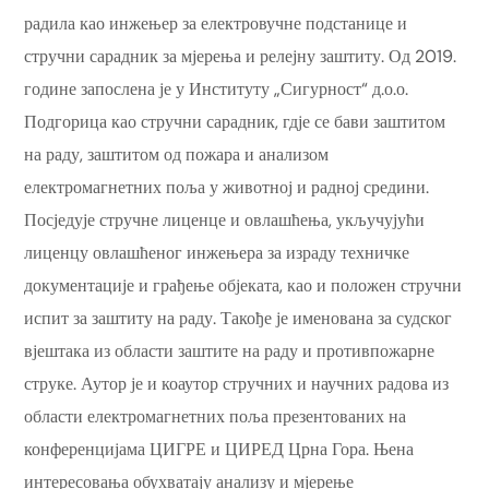
радила као инжењер за електровучне подстанице и
стручни сарадник за мјерења и релејну заштиту. Од 2019.
године запослена је у Институту „Сигурност“ д.о.о.
Подгорица као стручни сарадник, гдје се бави заштитом
на раду, заштитом од пожара и анализом
електромагнетних поља у животној и радној средини.
Посједује стручне лиценце и овлашћења, укључујући
лиценцу овлашћеног инжењера за израду техничке
документације и грађење објеката, као и положен стручни
испит за заштиту на раду. Такође је именована за судског
вјештака из области заштите на раду и противпожарне
струке. Аутор је и коаутор стручних и научних радова из
области електромагнетних поља презентованих на
конференцијама ЦИГРЕ и ЦИРЕД Црна Гора. Њена
интересовања обухватају анализу и мјерење