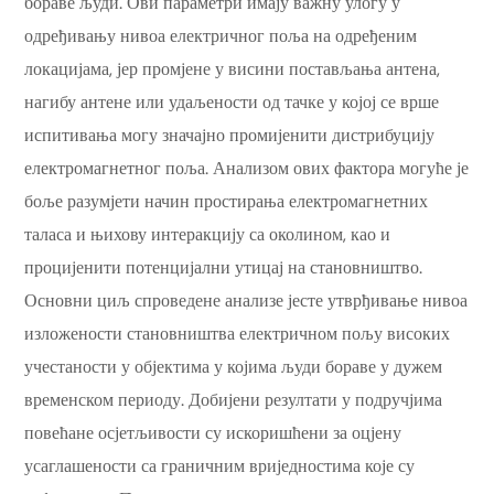
бораве људи. Ови параметри имају важну улогу у
одређивању нивоа електричног поља на одређеним
локацијама, јер промјене у висини постављања антена,
нагибу антене или удаљености од тачке у којој се врше
испитивања могу значајно промијенити дистрибуцију
електромагнетног поља. Анализом ових фактора могуће је
боље разумјети начин простирања електромагнетних
таласа и њихову интеракцију са околином, као и
процијенити потенцијални утицај на становништво.
Основни циљ спроведене анализе јесте утврђивање нивоа
изложености становништва електричном пољу високих
учестаности у објектима у којима људи бораве у дужем
временском периоду. Добијени резултати у подручјима
повећане осјетљивости су искоришћени за оцјену
усаглашености са граничним вриједностима које су