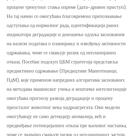
процене тренутног стања опреме (дата-дривен приступ).
На тај начин се омогућава благовремено препознавање
одступања од нормалног рада, идентификација раних
индикатора деградације и доношење одлука заснованим
на нализи података о планирању и извођењу активности
одржавања, чиме се смањује ризик од непланираних
отказа. Посебан подскуп ЦБМ стратегија представља
предиктивно одржавање (Предицтиве Маинтенанце,
ПдМ), које применом напредних алгоритама заснованих
на методама машинског учења и вештачке интелигенције
омогућава прогнозу развоја деградације и процену
преосталог животног века хидроагрегата. Ови модели
омогућавају не само детекцију аномалија, већ и
предвиђање потенцијалних отказа пре њиховог настанка,
чиме се значајно смањује ризик од непланираних застоја,