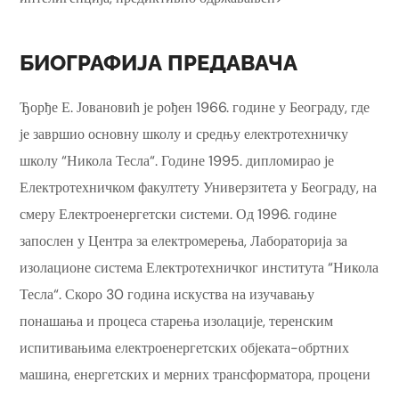
БИОГРАФИЈА ПРЕДАВАЧА
Ђорђе Е. Јовановић је рођен 1966. године у Београду, где
је завршио основну школу и средњу електротехничку
школу “Никола Тесла“. Године 1995. дипломирао је
Електротехничком факултету Универзитета у Београду, на
смеру Електроенергетски системи. Од 1996. године
запослен у Центра за електромерења, Лабораторија за
изолационе система Електротехничког института “Никола
Тесла“. Скоро 30 година искуства на изучавању
понашања и процеса старења изолације, теренским
испитивањима електроенергетских објеката-обртних
машина, енергетских и мерних трансформатора, процени