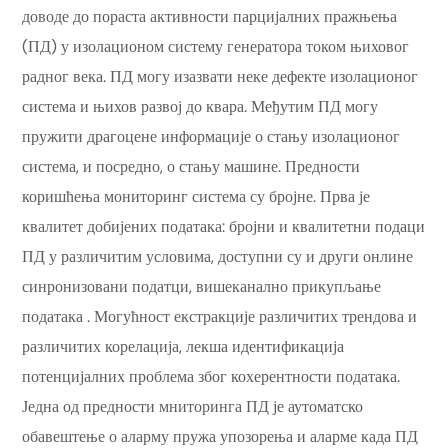
доводе до пораста активности парцијалних пражњења
(ПД) у изолационом систему генератора током њиховог
радног века. ПД могу изазвати неке дефекте изолационог
система и њихов развој до квара. Међутим ПД могу
пружити драгоцене информације о стању изолационог
система, и посредно, о стању машине. Предности
коришћења мониторинг система су бројне. Прва је
квалитет добијених података: бројни и квалитетни подаци
ПД у различитим условима, доступни су и други онлине
синронизовани податци, вишеканално прикупљање
података . Могућност екстракције различитих трендова и
различитих корелација, лекша идентификација
потенцијалних проблема због кохерентности података.
Једна од предности мниторинга ПД је аутоматско
обавештење о аларму пружа упозорења и аларме када ПД