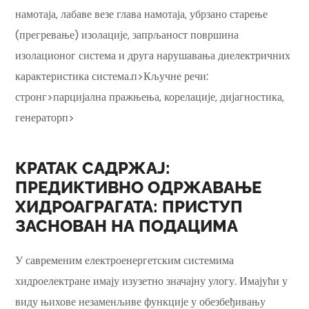
намотаја, лабаве везе глава намотаја, убрзано старење
(прегревање) изолације, запрљаност површина
изолационог система и друга нарушавања диелектричних
карактеристика система.п>Кључне речи:
стронг>парцијална пражњења, корелације, дијагностика,
генераторп>
КРАТАК САДРЖАЈ:
ПРЕДИКТИВНО ОДРЖАВАЊЕ
ХИДРОАГРАГАТА: ПРИСТУП
ЗАСНОВАН НА ПОДАЦИМА
У савременим електроенергетским системима
хидроелектране имају изузетно значајну улогу. Имајући у
виду њихове незаменљиве функције у обезбеђивању