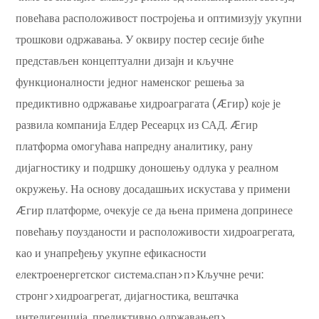
повећава расположивост постројења и оптимизују укупни
трошкови одржавања. У оквиру постер сесије биће
представљен концептуални дизајн и кључне
функционалности једног наменског решења за
предиктивно одржавање хидроаграгата (Æгир) које је
развила компанија Елдер Ресеарцх из САД. Æгир
платформа омогућава напредну аналитику, рану
дијагностику и подршку доношењу одлука у реалном
окружењу. На основу досадашњих искустава у примени
Æгир платформе, очекује се да њена примена допринесе
повећању поузданости и расположивости хидроагрегата,
као и унапређењу укупне ефикасности
електроенергетског система.спан>п>Кључне речи:
стронг>хидроагрегат, дијагностика, вештачка
интелигенција, предиктивно одржавањеп>