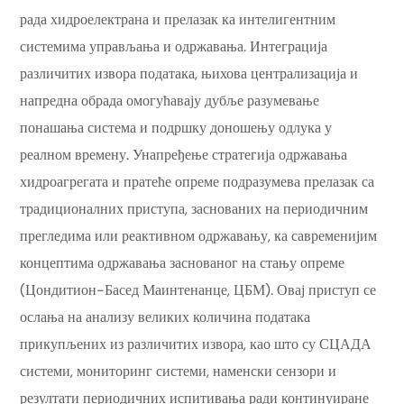
рада хидроелектрана и прелазак ка интелигентним
системима управљања и одржавања. Интеграција
различитих извора података, њихова централизација и
напредна обрада омогућавају дубље разумевање
понашања система и подршку доношењу одлука у
реалном времену. Унапређење стратегија одржавања
хидроагрегата и пратеће опреме подразумева прелазак са
традиционалних приступа, заснованих на периодичним
прегледима или реактивном одржавању, ка савременијим
концептима одржавања заснованог на стању опреме
(Цондитион-Басед Маинтенанце, ЦБМ). Овај приступ се
ослања на анализу великих количина података
прикупљених из различитих извора, као што су СЦАДА
системи, мониторинг системи, наменски сензори и
резултати периодичних испитивања ради континуиране