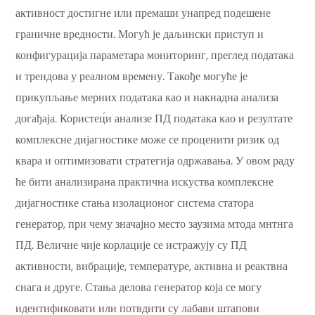
активност достигне или премаши унапред подешене
граничне вредности. Могућ је даљински приступ и
конфигурација параметара мониторинг, преглед података
и трендова у реалном времену. Такође могуће је
прикупљање мерних података као и накнадна анализа
догађаја. Користец́и анализе ПД података као и резултате
комплексне дијагностике може се проценити ризик од
квара и оптимизовати стратегија одржавања. У овом раду
ће бити анализирана практична искуства комплексне
дијагностике стања изолационог система статора
генератор, при чему значајно место заузима мтода мнтнга
ПД. Величне чије корлације се истражују су ПД
активности, вибрације, температуре, активна и реактвна
снага и друге. Стања делова генератор која се могу
идентификовати или потвдити су лабави штапови