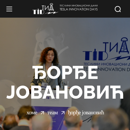
ЂОРЂЕ
ЈОВАНОВИЋ
хоме
теам
ђорђе јовановић